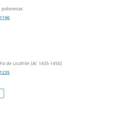
s polonesas
.1196
dra
de Licofrón (
Al.
1435-1450)
.1235