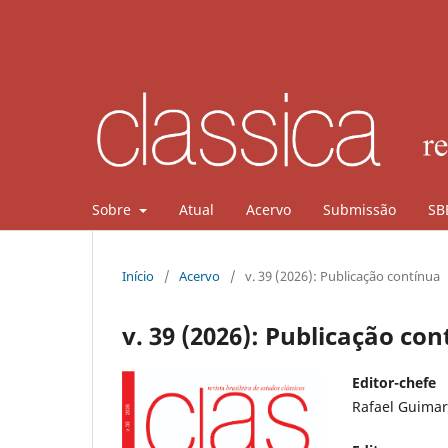
Sobre
Atual
Acervo
Submissão
SB
Início
/
Acervo
/
v. 39 (2026): Publicação contínua
v. 39 (2026): Publicação co
Editor-chefe
Rafael Guimar